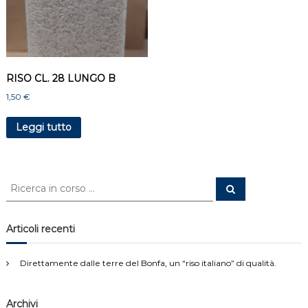
s
i
a
,
S
o
l
RISO CL. 28 LUNGO B
c
1,50
€
i
o
d
Leggi tutto
i
L
e
s
C
C
a
e
e
r
r
c
a
c
Articoli recenti
a
:
Direttamente dalle terre del Bonfa, un “riso italiano” di qualità.
Archivi