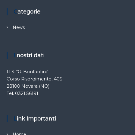
Categorie
News
I nostri dati
I.I.S. “G. Bonfantini”
Corso Risorgimento, 405
28100 Novara (NO)
Tel. 0321.56191
Link Importanti
Home